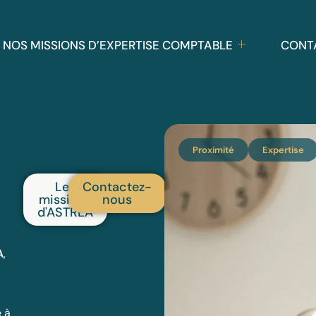
NOS MISSIONS D’EXPERTISE COMPTABLE
CONT
Proximité
Expertise
Les
Contactez-
missions
nous
d'ASTREA
A
,
 à