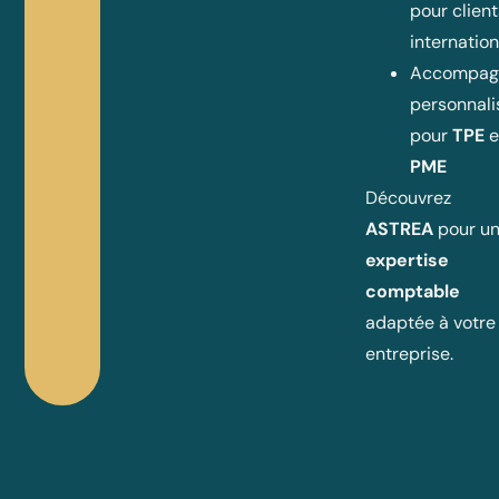
pour clien
internatio
Accompag
personnali
pour
TPE
e
PME
Découvrez
ASTREA
pour u
expertise
comptable
adaptée à votre
entreprise.