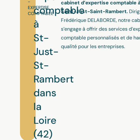
-
cabinet d’expertise comptable 
comptable
EXPERTISE
Saint-Just-Saint-Rambert.
Dirig
COMPTABLE
Frédérique DELABORDE, notre cab
à
s’engage à offrir des services d’ex
St-
comptable personnalisés et de ha
qualité pour les entreprises.
Just-
St-
Rambert
dans
la
Loire
(42)