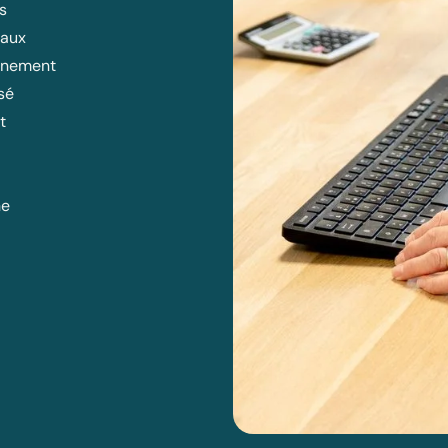
ts
naux
nement
sé
t
ne