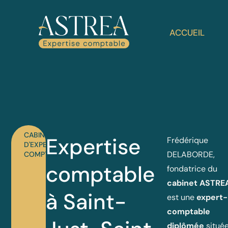
ACCUEIL
CABINET
Expertise
Frédérique
D'EXPERTISE
DELABORDE,
COMPTABLE
comptable
fondatrice du
cabinet ASTRE
à Saint-
est une
expert-
comptable
diplômée
située