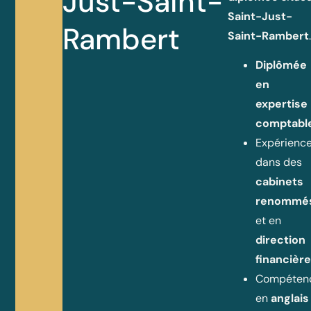
Just-Saint-
Saint-Just-
Rambert
Saint-Rambert
Diplômée
en
expertise
comptabl
Expérienc
dans des
cabinets
renommé
et en
direction
financièr
Compéten
en
anglais