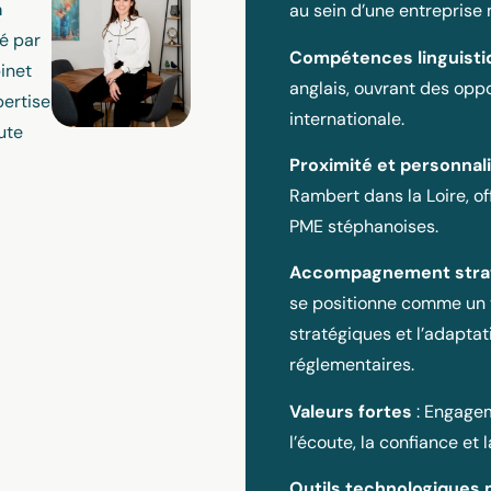
à
au sein d’une entreprise 
é par
Compétences linguisti
inet
anglais, ouvrant des opp
pertise
internationale.
ute
Proximité et personnal
Rambert dans la Loire, of
PME stéphanoises.
Accompagnement stra
se positionne comme un v
stratégiques et l’adapta
réglementaires.
Valeurs fortes
: Engagem
l’écoute, la confiance et l
Outils technologiques